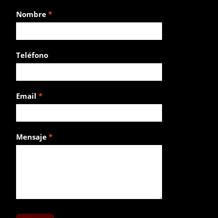
Pilla
Nombre
*
sitio
Teléfono
Email
*
Mensaje
*