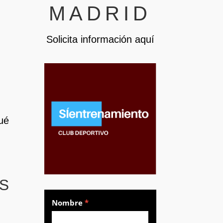
MADRID
Solicita información aquí
ué
ES
Pilla
Nombre
*
sitio