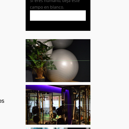
Si eres humano, deja este
campo en blanco.
os