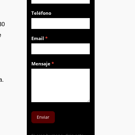
Teléfono
30
e
Email
*
Mensaje
*
a.
Enviar