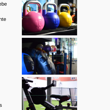
debe
nte
s