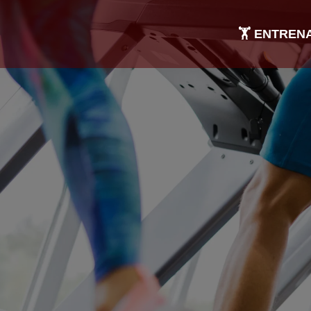
🏋️ ENTRE