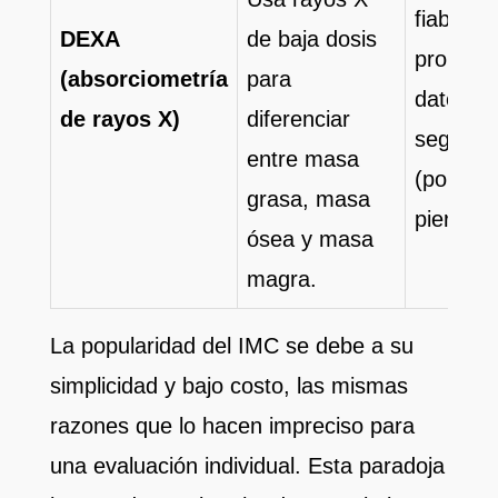
fiabilida
DEXA
de baja dosis
proporc
(absorciometría
para
datos
de rayos X)
diferenciar
segmen
entre masa
(por bra
grasa, masa
pierna, e
ósea y masa
magra.
La popularidad del IMC se debe a su
simplicidad y bajo costo, las mismas
razones que lo hacen impreciso para
una evaluación individual. Esta paradoja