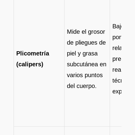
Bajo cos
Mide el grosor
portátil,
de pliegues de
relativa
Plicometría
piel y grasa
preciso s
(calipers)
subcutánea en
realiza 
varios puntos
técnico
del cuerpo.
experim