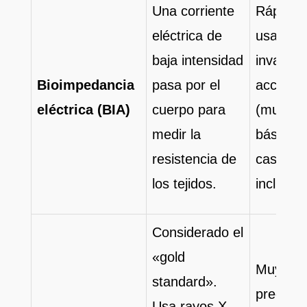
Una corriente
Rápido, 
eléctrica de
usar, no
baja intensidad
invasivo
Bioimpedancia
pasa por el
accesibl
eléctrica (BIA)
cuerpo para
(mucha
medir la
báscula
resistencia de
caseras 
los tejidos.
incluyen
Considerado el
«gold
Muy alt
standard».
precisió
Usa rayos X