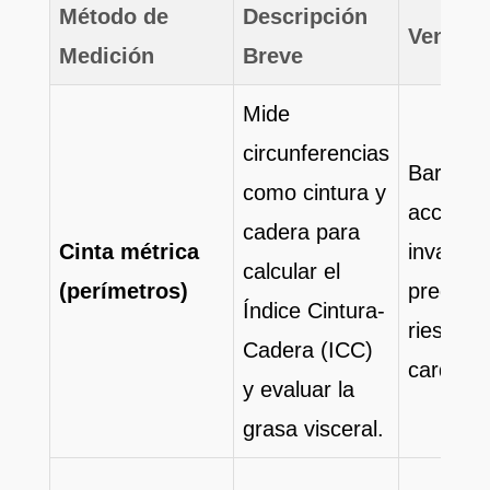
Método de
Descripción
Ventaja
Medición
Breve
Mide
circunferencias
Barato,
como cintura y
accesibl
cadera para
Cinta métrica
invasivo
calcular el
(perímetros)
predicto
Índice Cintura-
riesgo
Cadera (ICC)
cardiova
y evaluar la
grasa visceral.